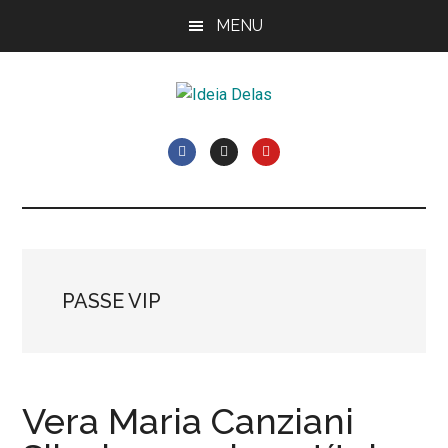
Skip
Pular
Pular
MENU
to
para
Rodapé
main
sidebar
content
primária
Ideia
Cláudia
Costa
Delas
e
Elisiê
Peixoto
PASSE VIP
Vera Maria Canziani