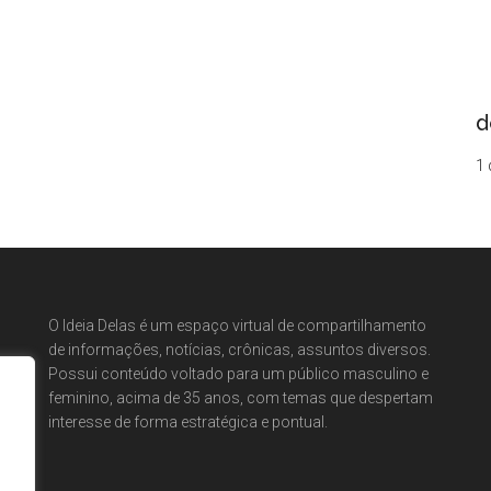
d
1 
O Ideia Delas é um espaço virtual de compartilhamento
de informações, notícias, crônicas, assuntos diversos.
Possui conteúdo voltado para um público masculino e
feminino, acima de 35 anos, com temas que despertam
interesse de forma estratégica e pontual.