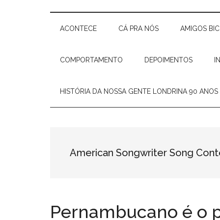
Delas
e
Elisiê
ACONTECE
CÁ PRA NÓS
AMIGOS BI
Peixoto
COMPORTAMENTO
DEPOIMENTOS
I
HISTÓRIA DA NOSSA GENTE LONDRINA 90 ANOS
American Songwriter Song Cont
Pernambucano é o pr