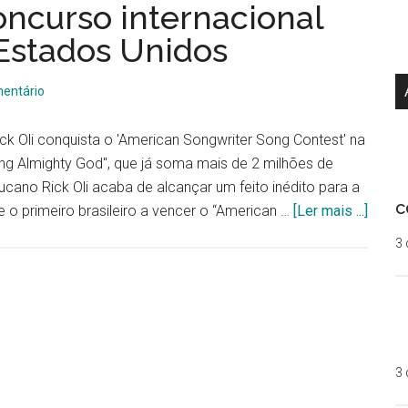
oncurso internacional
Estados Unidos
entário
k Oli conquista o 'American Songwriter Song Contest' na
ing Almighty God", que já soma mais de 2 milhões de
no Rick Oli acaba de alcançar um feito inédito para a
c
se o primeiro brasileiro a vencer o “American …
[Ler mais ...]
3 
3 