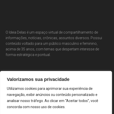
O Ideia Delas é um espaço virtual de compartilhamento de
informações, notícias, crônicas, assuntos diversos. Possui
conteúdo voltado para um público masculino e feminino,
acima de 35 anos, com temas que despertam interesse de
forma estratégica e pontual.
Valorizamos sua privacidade
Utilizamos cookies para aprimorar sua experiência de
navegação, exibir anúncios ou conteúdo personalizado e
analisar nosso tráfego. Ao clicar em “Aceitar todos”, você
concorda com nosso uso de cookies.
Portal Ideia Delas · Cláudia Costa & Elisiê Peixoto ·
Desenvolvido por Droopi Agência Digital ·
Login