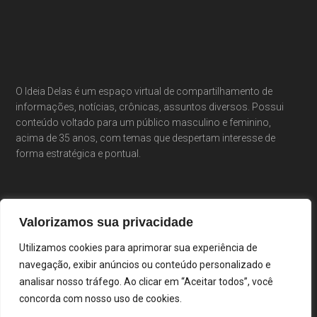
O Ideia Delas é um espaço virtual de compartilhamento de
informações, notícias, crônicas, assuntos diversos. Possui
conteúdo voltado para um público masculino e feminino,
acima de 35 anos, com temas que despertam interesse de
forma estratégica e pontual.
Valorizamos sua privacidade
Utilizamos cookies para aprimorar sua experiência de
navegação, exibir anúncios ou conteúdo personalizado e
analisar nosso tráfego. Ao clicar em “Aceitar todos”, você
concorda com nosso uso de cookies.
Portal Ideia Delas · Cláudia Costa & Elisiê Peixoto ·
Desenvolvido por Droopi Agência Digital ·
Login