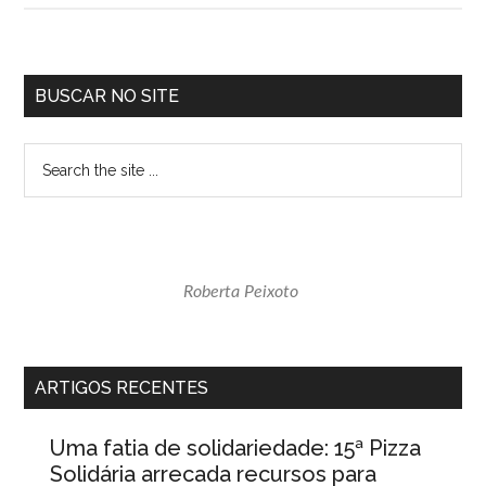
de
Curitiba
realiza
Sidebar
BUSCAR NO SITE
festival
primária
gastronômi
Search
inspirado
the
na
site
Copa
...
do
Mundo
Roberta Peixoto
ARTIGOS RECENTES
Uma fatia de solidariedade: 15ª Pizza
Solidária arrecada recursos para