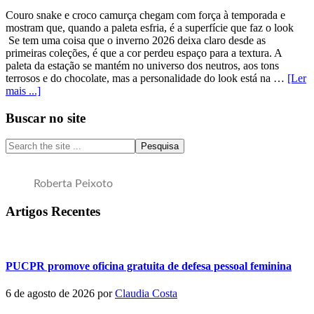
Couro snake e croco camurça chegam com força à temporada e
mostram que, quando a paleta esfria, é a superfície que faz o look
Se tem uma coisa que o inverno 2026 deixa claro desde as
primeiras coleções, é que a cor perdeu espaço para a textura. A
paleta da estação se mantém no universo dos neutros, aos tons
terrosos e do chocolate, mas a personalidade do look está na …
[Ler
sobreAs
mais ...]
texturas
do
Sidebar
Buscar no site
inverno
primária
2026
Search
the
site
...
Roberta Peixoto
Artigos Recentes
PUCPR promove oficina gratuita de defesa pessoal feminina
6 de agosto de 2026
por
Claudia Costa