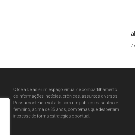
a
7 
O Ideia Delas é um espaço virtual de compartilhamento
de informações, notícias, crônicas, assuntos diversos.
Possui conteúdo voltado para um público masculino e
feminino, acima de 35 anos, com temas que despertam
interesse de forma estratégica e pontual.