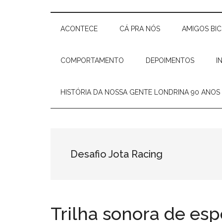
Delas
e
Elisiê
ACONTECE
CÁ PRA NÓS
AMIGOS BI
Peixoto
COMPORTAMENTO
DEPOIMENTOS
I
HISTÓRIA DA NOSSA GENTE LONDRINA 90 ANOS
Desafio Jota Racing
Trilha sonora de esp