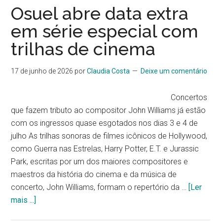
Osuel abre data extra
em série especial com
trilhas de cinema
17 de junho de 2026
por
Claudia Costa
Deixe um comentário
Concertos
que fazem tributo ao compositor John Williams já estão
com os ingressos quase esgotados nos dias 3 e 4 de
julho As trilhas sonoras de filmes icônicos de Hollywood,
como Guerra nas Estrelas, Harry Potter, E.T. e Jurassic
Park, escritas por um dos maiores compositores e
maestros da história do cinema e da música de
concerto, John Williams, formam o repertório da …
[Ler
mais ...]
sobreOsuel
abre