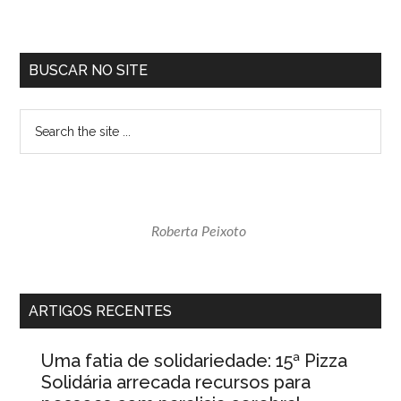
data
extra
em
Sidebar
BUSCAR NO SITE
série
primária
especial
Search
com
the
trilhas
site
de
...
cinema
Roberta Peixoto
ARTIGOS RECENTES
Uma fatia de solidariedade: 15ª Pizza
Solidária arrecada recursos para