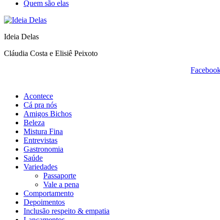
Quem são elas
Ideia Delas
Cláudia Costa e Elisiê Peixoto
Faceboo
Acontece
Cá pra nós
Amigos Bichos
Beleza
Mistura Fina
Entrevistas
Gastronomia
Saúde
Variedades
Passaporte
Vale a pena
Comportamento
Depoimentos
Inclusão respeito & empatia
Lançamentos