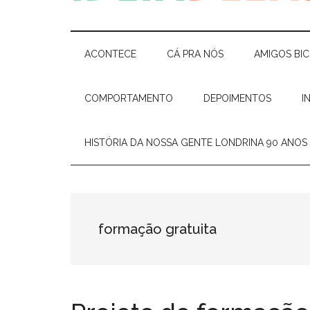
Ideia
Cláudia
Costa
Delas
e
ACONTECE
CÁ PRA NÓS
AMIGOS BI
Elisiê
Peixoto
COMPORTAMENTO
DEPOIMENTOS
I
HISTÓRIA DA NOSSA GENTE LONDRINA 90 ANOS
formação gratuita