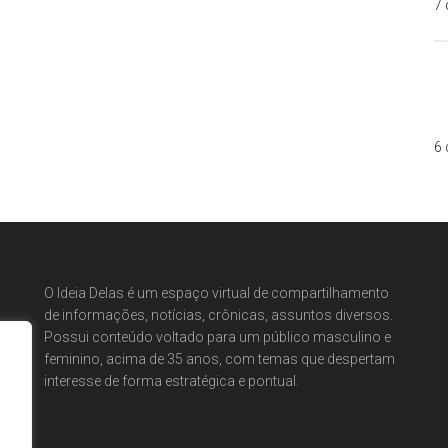
7 
6 
O Ideia Delas é um espaço virtual de compartilhamento
de informações, notícias, crônicas, assuntos diversos.
Possui conteúdo voltado para um público masculino e
feminino, acima de 35 anos, com temas que despertam
interesse de forma estratégica e pontual.