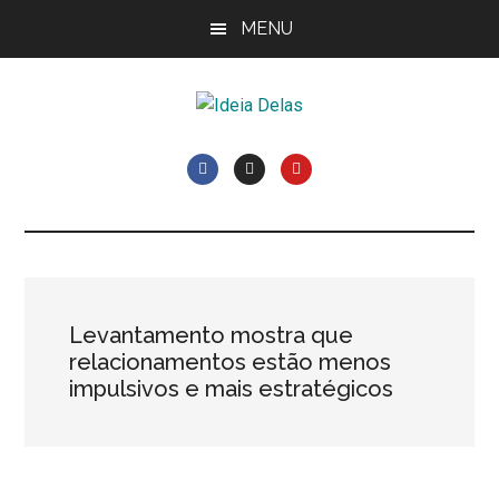
Skip
Pular
Pular
MENU
to
para
Rodapé
main
sidebar
content
primária
Ideia
Cláudia
Costa
Delas
e
Elisiê
Peixoto
Levantamento mostra que
relacionamentos estão menos
impulsivos e mais estratégicos