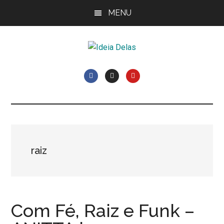
Skip
Pular
Pular
MENU
to
para
Rodapé
main
sidebar
content
primária
Ideia
Cláudia
Costa
Delas
e
Elisiê
Peixoto
raiz
Com Fé, Raiz e Funk –