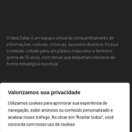
O Ideia Delas é um espaço virtual de compartilhamento de
informações, notícias, crônicas, assuntos diversos. Possui
conteúdo voltado para um público masculino e feminino,
acima de 35 anos, com temas que despertam interesse de
forma estratégica e pontual.
Valorizamos sua privacidade
Utilizamos cookies para aprimorar sua experiência de
navegação, exibir anúncios ou conteúdo personalizado e
analisar nosso tráfego. Ao clicar em “Aceitar todos”, você
concorda com nosso uso de cookies.
Portal Ideia Delas · Cláudia Costa & Elisiê Peixoto ·
Desenvolvido por Droopi Agência Digital ·
Login