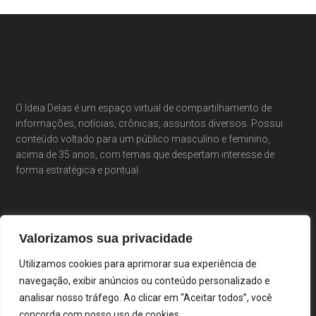
O Ideia Delas é um espaço virtual de compartilhamento de
informações, notícias, crônicas, assuntos diversos. Possui
conteúdo voltado para um público masculino e feminino,
acima de 35 anos, com temas que despertam interesse de
forma estratégica e pontual.
Valorizamos sua privacidade
Utilizamos cookies para aprimorar sua experiência de
navegação, exibir anúncios ou conteúdo personalizado e
analisar nosso tráfego. Ao clicar em “Aceitar todos”, você
concorda com nosso uso de cookies.
Portal Ideia Delas · Cláudia Costa & Elisiê Peixoto ·