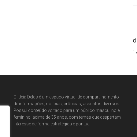
d
1 
O Ideia Delas é um espaço virtual de compartilhamento
de informações, notícias, crônicas, assuntos diversos.
Possui conteúdo voltado para um público masculino e
feminino, acima de 35 anos, com temas que despertam
interesse de forma estratégica e pontual.