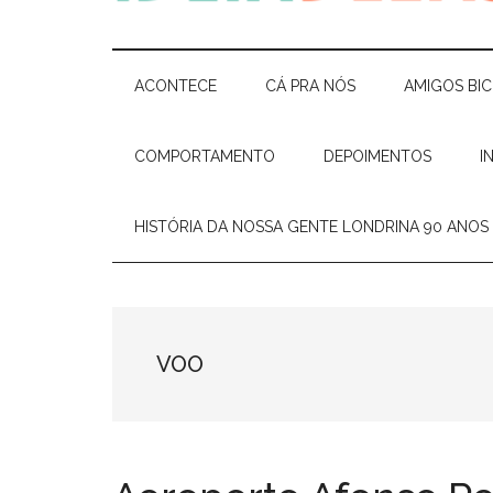
Ideia
Cláudia
Costa
Delas
e
ACONTECE
CÁ PRA NÓS
AMIGOS BI
Elisiê
Peixoto
COMPORTAMENTO
DEPOIMENTOS
I
HISTÓRIA DA NOSSA GENTE LONDRINA 90 ANOS
VOO