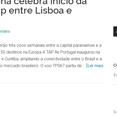
na celebra início da
p entre Lisboa e
ntário
rão três voos semanais entre a capital paranaense e a
50 destinos na Europa A TAP Air Portugal inaugurou na
a e Curitiba, ampliando a conectividade entre o Brasil e a
c
o mercado brasileiro. O voo TP067 partiu de …
[Ler mais
3 
3 