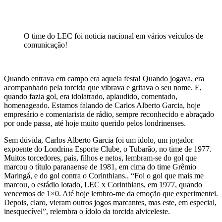
O time do LEC foi noticia nacional em vários veículos de
comunicação!
Quando entrava em campo era aquela festa! Quando jogava, era
acompanhado pela torcida que vibrava e gritava o seu nome. E,
quando fazia gol, era idolatrado, aplaudido, comentado,
homenageado. Estamos falando de Carlos Alberto Garcia, hoje
empresário e comentarista de rádio, sempre reconhecido e abraçado
por onde passa, até hoje muito querido pelos londrinenses.
Sem dúvida, Carlos Alberto Garcia foi um ídolo, um jogador
expoente do Londrina Esporte Clube, o Tubarão, no time de 1977.
Muitos torcedores, pais, filhos e netos, lembram-se do gol que
marcou o título paranaense de 1981, em cima do time Grêmio
Maringá, e do gol contra o Corinthians.. “Foi o gol que mais me
marcou, o estádio lotado, LEC x Corinthians, em 1977, quando
vencemos de 1×0. Até hoje lembro-me da emoção que experimentei.
Depois, claro, vieram outros jogos marcantes, mas este, em especial,
inesquecível”, relembra o ídolo da torcida alviceleste.