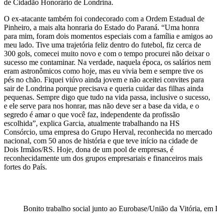
de Cidadão Honorário de Londrina.
O ex-atacante também foi condecorado com a Ordem Estadual de
Pinheiro, a mais alta honraria do Estado do Paraná. “Uma honra
para mim, foram dois momentos especiais com a família e amigos ao
meu lado. Tive uma trajetória feliz dentro do futebol, fiz cerca de
300 gols, comecei muito novo e com o tempo procurei não deixar o
sucesso me contaminar. Na verdade, naquela época, os salários nem
eram astronômicos como hoje, mas eu vivia bem e sempre tive os
pés no chão. Fiquei viúvo ainda jovem e não aceitei convites para
sair de Londrina porque precisava e queria cuidar das filhas ainda
pequenas. Sempre digo que tudo na vida passa, inclusive o sucesso,
e ele serve para nos honrar, mas não deve ser a base da vida, e o
segredo é amar o que você faz, independente da profissão
escolhida”, explica Garcia, atualmente trabalhando na HS
Consórcio, uma empresa do Grupo Herval, reconhecida no mercado
nacional, com 50 anos de história e que teve início na cidade de
Dois Irmãos/RS. Hoje, dona de um pool de empresas, é
reconhecidamente um dos grupos empresariais e financeiros mais
fortes do País.
Bonito trabalho social junto ao Eurobase/União da Vitória, em L