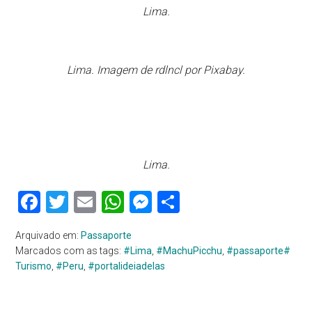
Lima.
Lima. Imagem de rdlncl por Pixabay.
Lima.
Facebook
Twitter
Email
WhatsApp
Messenger
Share
Arquivado em:
Passaporte
Marcados com as tags:
#Lima
,
#MachuPicchu
,
#passaporte#
Turismo
,
#Peru
,
#portalideiadelas