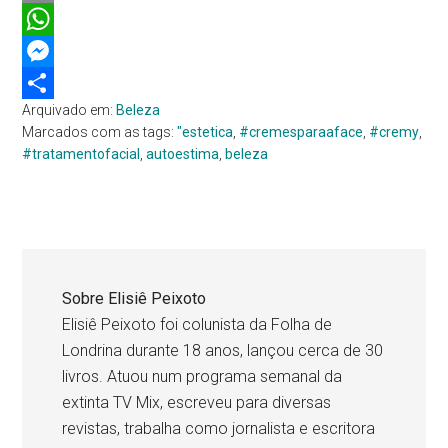
Email
WhatsApp
Messenger
Arquivado em:
Beleza
Share
Marcados com as tags:
"estetica
,
#cremesparaaface
,
#cremy
,
#tratamentofacial
,
autoestima
,
beleza
Sobre
Elisiê Peixoto
Elisiê Peixoto foi colunista da Folha de
Londrina durante 18 anos, lançou cerca de 30
livros. Atuou num programa semanal da
extinta TV Mix, escreveu para diversas
revistas, trabalha como jornalista e escritora