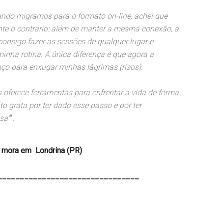
ando migramos para o formato on-line, achei que
nte o contrário: além de manter a mesma conexão, a
 consigo fazer as sessões de qualquer lugar e
inha rotina. A única diferença é que agora a
ço para enxugar minhas lágrimas (risos).
s oferece ferramentas para enfrentar a vida de forma
o grata por ter dado esse passo e por ter
osa
“
.
mora em Londrina (PR)
________________________________