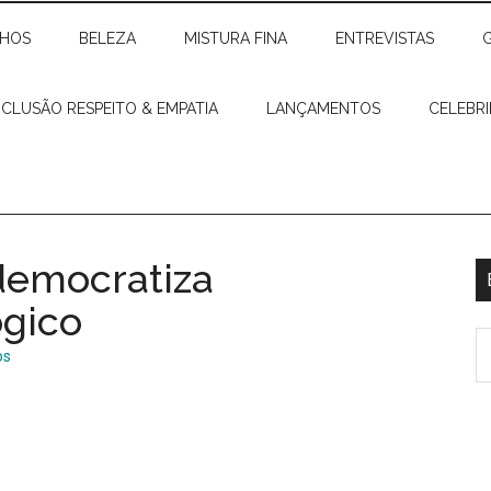
CHOS
BELEZA
MISTURA FINA
ENTREVISTAS
NCLUSÃO RESPEITO & EMPATIA
LANÇAMENTOS
CELEBR
 democratiza
p
ógico
S
os
th
si
...