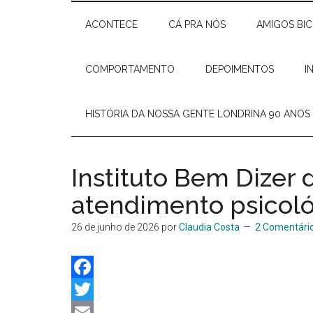
Delas
e
ACONTECE
CÁ PRA NÓS
AMIGOS BI
Elisiê
Peixoto
COMPORTAMENTO
DEPOIMENTOS
I
HISTÓRIA DA NOSSA GENTE LONDRINA 90 ANOS
Instituto Bem Dizer
atendimento psicol
26 de junho de 2026
por
Claudia Costa
2 Comentári
Facebook
Twitter