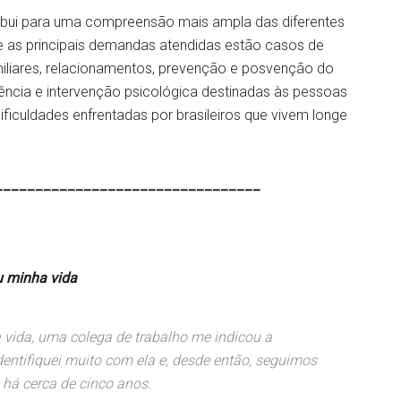
tribui para uma compreensão mais ampla das diferentes
tre as principais demandas atendidas estão casos de
amiliares, relacionamentos, prevenção e posvenção do
stência e intervenção psicológica destinadas às pessoas
ificuldades enfrentadas por brasileiros que vivem longe
________________________________
ha vida
vida, uma colega de trabalho me indicou a
dentifiquei muito com ela e, desde então, seguimos
há cerca de cinco anos.