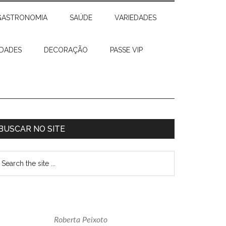
GASTRONOMIA
SAÚDE
VARIEDADES
IDADES
DECORAÇÃO
PASSE VIP
Sidebar
BUSCAR NO SITE
rimária
earch
e
te
Roberta Peixoto