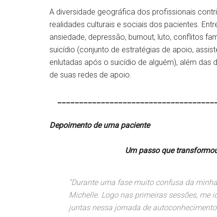
A diversidade geográfica dos profissionais con
realidades culturais e sociais dos pacientes. En
ansiedade, depressão, burnout, luto, conflitos f
suicídio (conjunto de estratégias de apoio, assi
enlutadas após o suicídio de alguém), além das d
de suas redes de apoio.
_____________________________________
Depoimento de uma paciente
Um passo que transformou min
“Durante uma fase muito confusa da minha 
Michelle. Logo nas primeiras sessões, me i
juntas nessa jornada de autoconhecimento 