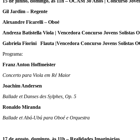
15 de junho, domingo, às 11h – OCAM 30 Anos | Concurso Jovens
Gil Jardim – Regente
Alexandre Ficarelli – Oboé
Andreza Batistella Viola | Vencedora Concurso Jovens Solista
Gabriela Fiorini Flauta |Vencedora Concurso Jovens Solistas
Programa:
Franz Anton Hoffmeister
Concerto para Viola em Ré Maior
Joachim Andersen
Ballade et Danses des Sylphes, Op. 5
Ronaldo Miranda
Ballade et Abá-Ubú para Oboé e Orquestra
17 de agosto, domingo, às 11h – Realidades Imaginárias