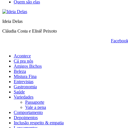
Quem são elas
Ideia Delas
Cláudia Costa e Elisiê Peixoto
Faceboo
Acontece
Cá pra nós
Amigos Bichos
Beleza
Mistura Fina
Entrevistas
Gastronomia
Saúde
Variedades
Passaporte
Vale a pena
Comportamento
Depoimentos
Inclusão respeito & empatia
Lançamentos