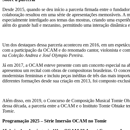
Desde 2015, quando se deu início a parceria firmada entre o fundador
colaboração resultou em uma série de apresentações memoráveis. A ma
especialmente interligado aos temas das mostras, criando uma experiê
além do grande hall e mezanino, permitindo uma interação dinâmica ent
Um dos destaques dessa parceria aconteceu em 2016, em um espetácu
com a participação da OCAM e do renomado cantor, violonista e com
na Coleção Andrea e José Olympio Pereira
.
Já em 2017, a OCAM esteve presente com um concerto especial na a
apresentou um recital com obras de compositoras brasileiras. O conc
modernistas femininas e incluiu peças inéditas de três das mais impo
diferentes formações desde sua criação em 2013, foi composto exclusi
Além disso, em 2019, o Concurso de Composição Musical Tomie Ohtake 
dessa década, a parceria entre a OCAM e o Instituto Tomie Ohtake tem
Tomie
.
Programação 2025 – Série Imersão OCAM no Tomie