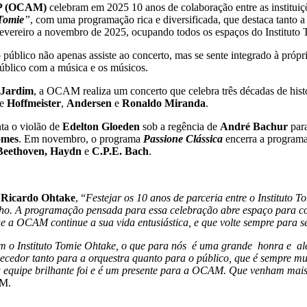
SP (OCAM)
celebram em 2025 10 anos de colaboração entre as instituiçõ
Tomie
”
, com uma programação rica e diversificada, que destaca tanto a
evereiro a novembro de 2025, ocupando todos os espaços do Instituto
blico não apenas assiste ao concerto, mas se sente integrado à própri
público com a música e os músicos.
 Jardim
, a OCAM realiza um concerto que celebra três décadas de hist
de
Hoffmeister
,
Andersen
e
Ronaldo Miranda
.
nta o violão de
Edelton Gloeden
sob a regência de
André Bachur
para
omes
. Em novembro, o programa
Passione Clássica
encerra a programa
Beethoven, Haydn
e
C.P.E. Bach
.
,
Ricardo Ohtake
, “
Festejar os 10 anos de parceria entre o Institu
lho. A programação pensada para essa celebração abre espaço para con
ue a OCAM continue a sua vida entusiástica, e que volte sempre para s
o Instituto Tomie Ohtake, o que para nós é uma grande honra e aleg
quecedor tanto para a orquestra quanto para o público, que é sempre mu
a equipe brilhante foi e é um presente para a OCAM. Que venham mais
AM.