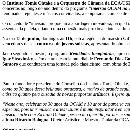
O
Instituto Tomie Ohtake
e a
Orquestra de Câmara da ECA/U
concertos ao longo do ano dentro do programa “
Imersão OCAM no 
renomados regentes e músicos convidados, a temporada acontece de f
O conceito de “imersão” propõe uma abordagem inovadora, na qual o pú
assentos da plateia, criando uma conexão mais próxima e intensa do 
No dia
15 de junho
, domingo,
às 11h
, sob a regência do maestro
Gil
vencedores de seu
concurso de jovens solistas
, apresentando obras 
Já no segundo semestre, o programa
Realidades Imaginárias
, aprese
Igor Stravinsky
, além de uma estreia mundial de
Fernando Dias G
Santoro
que conduzem uma jornada pelo classicismo, com obras de
Para o fundador e presidente do Conselho do Instituto Tomie Ohtake
como os 30 anos dessa brilhante orquestra, é motivo de grande orgu
clássica quanto pela ousadia de novas propostas artísticas. Espero q
“Neste ano, celebramos 30 anos da OCAM e 10 anos de parceria com 
especiais, pois unir música e artes visuais é muito inspirador e enri
música e arte com Ricardo Ohtake, pessoa tão querida por nós, e su
afirma
Ricardo Bologna
, Diretor Artístico e Maestro Titular da OC
Sobre a parceria