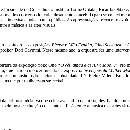
 e Presidente do Conselho do Instituto Tomie Ohtake, Ricardo Ohtake, 
ioria dos concertos foi cuidadosamente concebida para se conectar com
ncia imersiva e única para o público. As apresentações ocorreram explor
re a música e as artes visuais.
lo inspirado nas exposições
Picasso: Mão Erudita, Olho Selvagem
e
A
positor, Dori Caymmi. Nesse mesmo ano, a orquestra fez uma interve
bertura da exposição Yoko Ono
“O céu ainda é azul, vc sabe…”
. No m
erto, que marcou o encerramento da exposição
Invenções da Mulher Mod
rtantes compositoras brasileiras da atualidade: Léa Freire, Valéria Bo
vamente por mulheres neste recital.
foi uma iniciativa que celebrava a obra da artista, desafiando composi
 sido uma celebração constante da fusão entre a música e as artes vis