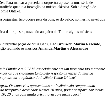
es. Para marcar a parceria, a orquestra apresenta uma série de
 tradição quanto a inovação na música clássica. Sob a direção de
 Tomie Ohtake.
a orquestra. Isso ocorre pela disposição do palco, no mesmo nível dos
ória da orquestra, trazendo ao palco do Tomie alguns músicos
 interpretar peças de
Yuri Behr
,
Leo Brouwer, Marisa Rezende,
ção reunindo os músicos
Amanda Martins
e
Alessandro
to Tomie Ohtake e a OCAM, especialmente em um momento tão marcante
certos que encantam tanto pelo respeito às raízes da música
e apresentar ao público do Instituto Tomie Ohtake
”.
ria. Os concertos apresentados no Instituto são sempre muito
ito receptivo e acolhedor. Nesses 10 anos, poder compartilhar ideias,
 10, 20 anos com muita arte, inovação e inspiração!”
,