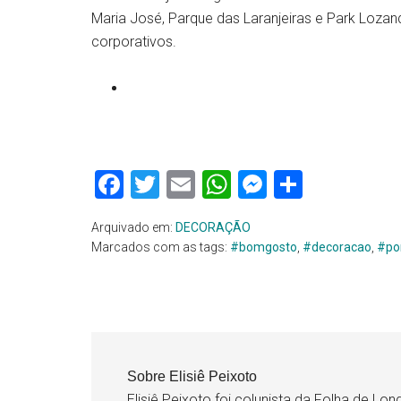
Maria José, Parque das Laranjeiras e Park Loza
corporativos.
Facebook
Twitter
Email
WhatsApp
Messenge
Share
Arquivado em:
DECORAÇÃO
Marcados com as tags:
#bomgosto
,
#decoracao
,
#por
Sobre
Elisiê Peixoto
Elisiê Peixoto foi colunista da Folha de Lon