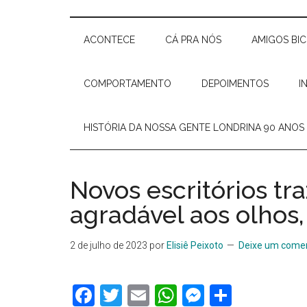
Delas
e
Elisiê
ACONTECE
CÁ PRA NÓS
AMIGOS BI
Peixoto
COMPORTAMENTO
DEPOIMENTOS
I
HISTÓRIA DA NOSSA GENTE LONDRINA 90 ANOS
Novos escritórios t
agradável aos olhos
2 de julho de 2023
por
Elisiê Peixoto
Deixe um comen
Facebook
Twitter
Email
WhatsApp
Messenge
Share