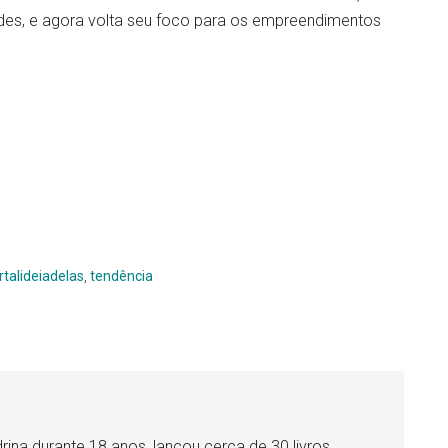
ndes, e agora volta seu foco para os empreendimentos
r
talideiadelas
,
tendência
drina durante 18 anos, lançou cerca de 30 livros.