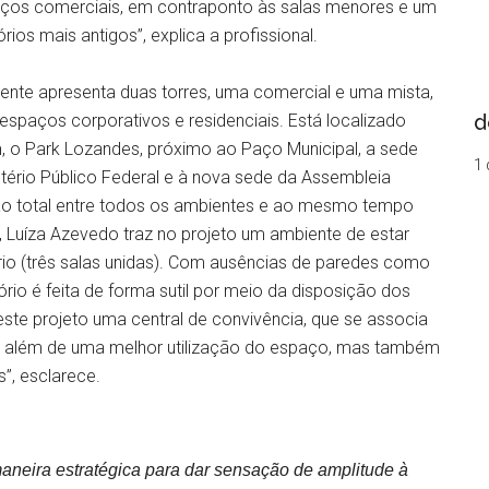
aços comerciais, em contraponto às salas menores e um
ios mais antigos”, explica a profissional.
nte apresenta duas torres, uma comercial e uma mista,
d
spaços corporativos e residenciais. Está localizado
 o Park Lozandes, próximo ao Paço Municipal, a sede
1 
istério Público Federal e à nova sede da Assembleia
ção total entre todos os ambientes e ao mesmo tempo
Luíza Azevedo traz no projeto um ambiente de estar
ório (três salas unidas). Com ausências de paredes como
rio é feita de forma sutil por meio da disposição dos
ste projeto uma central de convivência, que se associa
o, além de uma melhor utilização do espaço, mas também
s”, esclarece.
eira estratégica para dar sensação de amplitude à