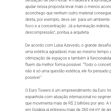
sensação de bem-estar. A madeira e a iluminaç
ajudar nessa proposta levar mais o menos aconch
aconchego que nenhum outro material consegue t
direta, por exemplo, deve ser para um ambiente 
foco e a concentração. Já a iluminação indireta
descompressão”, pontua a arquiteta.
De acordo com Luísa Azevedo, o grande desafio
uma estética agradável, mas ao mesmo tempo al
otimização de espaços e também à funcionalidad
fluem da melhor forma possível. “Todo o concei
não é só uma questão estética, ele foi pensado
possível.”
O Euro Towers é um empreendimento da Euro Inc
espanhola com atuação internacional no segmento
que movimenta mais de R$ 2 bilhões por ano. A
em Goiânia já entregou mais de 260 mil m² de áre