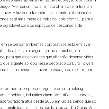
ão estão entre as ferramentas de decoração que podem
ego. “Por ser um material natural, a madeira traz um
razer. A luz certa também ajuda muito: a iluminação
onde está uma mesa de trabalho, pois contribui para o
, é agradável para os espaços de descanso e de
 em se pensar ambientes corporativos está em levar
iando a beleza à segurança, ao aconchego, à
e, para que as atividades que ali serão desenvolvidas
to que a gente aplicou nesse decorado da Euro Towers
 para que as pessoas utilizem o espaço da melhor forma
orporadora, empresa integrante de uma holding
 de bebidas, indústrias cinematográficas e vinícolas,
 Incorporadora atua desde 2006 em Goiás, sendo que só
a construída distribuídos nos bairros Jardim Goiás, Vila