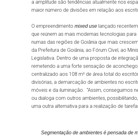
a amplitude são tendências atualmente nos esp
maior número de divisões em relação aos escritór
O empreendimento
lançado recenteme
mixed use
que reúnem as mais modernas tecnologias para e
numas das regiões de Goiânia que mais crescem,
da Prefeitura de Goiânia, ao Fórum Cível, ao Min
Legislativa. Dentro de uma proposta de integra
remetendo a uma forte sensação de aconchego, 
centralizado aos 108 m² de área total do escrit
divisórias, a demarcação de ambientes no escritó
móveis e da iluminação. “Assim, conseguimos ne
ou dialoga com outros ambientes, possibilitand
uma outra alternativa para a realização de tarefa
Segmentação de ambientes é pensada de man