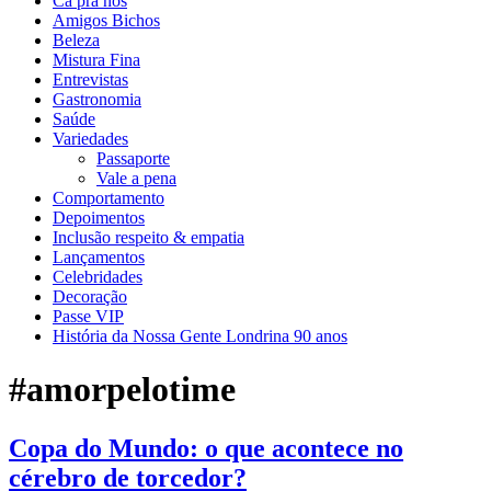
Cá pra nós
Amigos Bichos
Beleza
Mistura Fina
Entrevistas
Gastronomia
Saúde
Variedades
Passaporte
Vale a pena
Comportamento
Depoimentos
Inclusão respeito & empatia
Lançamentos
Celebridades
Decoração
Passe VIP
História da Nossa Gente Londrina 90 anos
#amorpelotime
Copa do Mundo: o que acontece no
cérebro de torcedor?