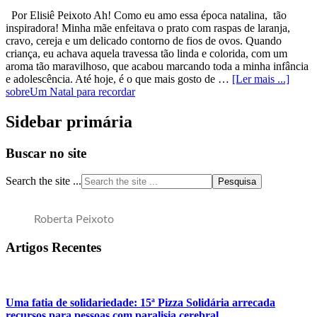
Por Elisiê Peixoto Ah! Como eu amo essa época natalina, tão
inspiradora! Minha mãe enfeitava o prato com raspas de laranja,
cravo, cereja e um delicado contorno de fios de ovos. Quando
criança, eu achava aquela travessa tão linda e colorida, com um
aroma tão maravilhoso, que acabou marcando toda a minha infância
e adolescência. Até hoje, é o que mais gosto de …
[Ler mais ...]
sobreUm Natal para recordar
Sidebar primária
Buscar no site
Search the site ...
Roberta Peixoto
Artigos Recentes
Uma fatia de solidariedade: 15ª Pizza Solidária arrecada
recursos para pessoas com paralisia cerebral