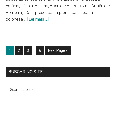
Estônia, Rússia, Hungria, Bósnia e Herzegovina, Armênia e
Romênia). Com presença da premiada cineasta
polonesa …
[Ler mais ...]
1
2
3
…
6
Next Page »
BUSCAR NO SITE