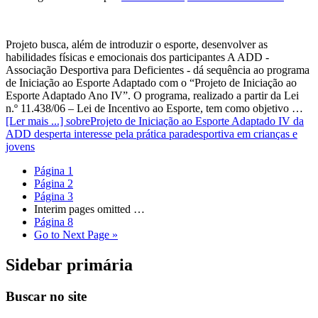
Projeto busca, além de introduzir o esporte, desenvolver as
habilidades físicas e emocionais dos participantes A ADD -
Associação Desportiva para Deficientes - dá sequência ao programa
de Iniciação ao Esporte Adaptado com o “Projeto de Iniciação ao
Esporte Adaptado Ano IV”. O programa, realizado a partir da Lei
n.º 11.438/06 – Lei de Incentivo ao Esporte, tem como objetivo …
[Ler mais ...]
sobreProjeto de Iniciação ao Esporte Adaptado IV da
ADD desperta interesse pela prática paradesportiva em crianças e
jovens
Página
1
Página
2
Página
3
Interim pages omitted
…
Página
8
Go to
Next Page »
Sidebar primária
Buscar no site