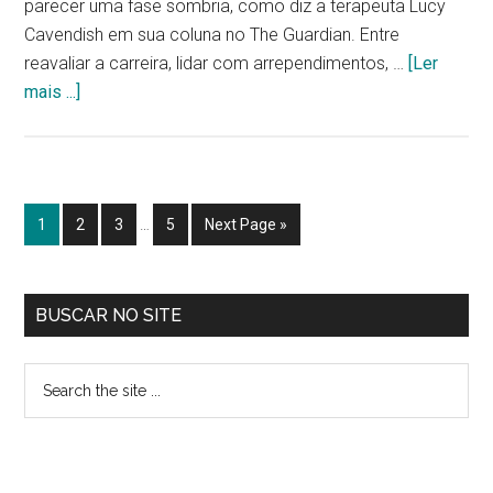
parecer uma fase sombria, como diz a terapeuta Lucy
Cavendish em sua coluna no The Guardian. Entre
reavaliar a carreira, lidar com arrependimentos, …
[Ler
sobreLivro
mais ...]
para
mulheres
50
+
Interim
Página
Página
Página
Página
Go
1
2
3
…
5
Next Page »
reforça
pages
to
a
omitted
importância
Sidebar
BUSCAR NO SITE
da
primária
mudança
Search
the
site
...