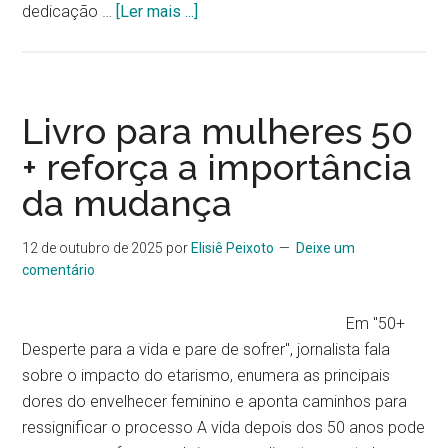
sobreJovens
dedicação …
[Ler mais ...]
autores,
grandes
temas:
a
Livro para mulheres 50
literatura
+ reforça a importância
que
da mudança
interroga
o
mundo
12 de outubro de 2025
por
Elisiê Peixoto
Deixe um
comentário
Em "50+
Desperte para a vida e pare de sofrer", jornalista fala
sobre o impacto do etarismo, enumera as principais
dores do envelhecer feminino e aponta caminhos para
ressignificar o processo A vida depois dos 50 anos pode