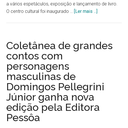
a vários espetáculos, exposição e lançamento de livro.
sobreEspaço
O centro cultural foi inaugurado …
[Ler mais ...]
ºAndar,
no
centro
Cultural
Coletânea de grandes
Santa
contos com
Cecília
personagens
em
São
masculinas de
Paulo,
Domingos Pellegrini
tem
programação
Júnior ganha nova
com
edição pela Editora
teatro,
Pessôa
exposição
e