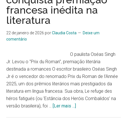
francesa inédita na
de
Domingos
literatura
Pellegrini
Júnior
22 de janeiro de 2026
por
Claudia Costa
Deixe um
ganha
comentário
nova
edição
O paulista Oséas Singh
pela
Jr. Levou o "Prix du Roman", premiação literária
Editora
destinada a romances O escritor brasileiro Oséas Singh
Pessôa
Jr é o vencedor do renomado Prix du Roman de l’Année
2025, um dos prêmios literários mais prestigiados da
literatura em língua francesa. Sua obra, Le refuge des
héros fatigués (ou ‘Estância dos Heróis Combalidos’ na
sobreEscritor
versão brasileira), foi …
[Ler mais ...]
brasileiro
conquista