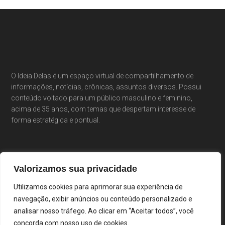
O Ideia Delas é um espaço virtual de compartilhamento de
informações, notícias, crônicas, assuntos diversos. Possui
conteúdo voltado para um público masculino e feminino,
acima de 35 anos, com temas que despertam interesse de
forma estratégica e pontual.
Valorizamos sua privacidade
Utilizamos cookies para aprimorar sua experiência de
navegação, exibir anúncios ou conteúdo personalizado e
analisar nosso tráfego. Ao clicar em “Aceitar todos”, você
concorda com nosso uso de cookies.
Portal Ideia Delas · Cláudia Costa & Elisiê Peixoto ·