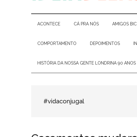
Ideia
Cláudia
Costa
Delas
e
ACONTECE
CÁ PRA NÓS
AMIGOS BI
Elisiê
Peixoto
COMPORTAMENTO
DEPOIMENTOS
I
HISTÓRIA DA NOSSA GENTE LONDRINA 90 ANOS
#vidaconjugal