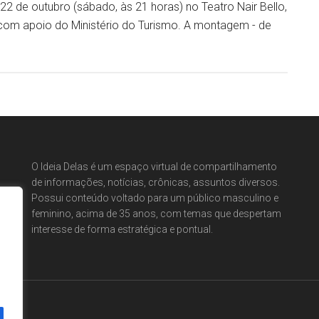
 22 de outubro (sábado, às 21 horas) no Teatro Nair Bello,
com apoio do Ministério do Turismo. A montagem - de
O Ideia Delas é um espaço virtual de compartilhamento
de informações, notícias, crônicas, assuntos diversos.
Possui conteúdo voltado para um público masculino e
feminino, acima de 35 anos, com temas que despertam
interesse de forma estratégica e pontual.