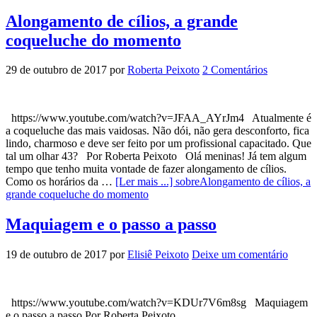
Alongamento de cílios, a grande
coqueluche do momento
29 de outubro de 2017
por
Roberta Peixoto
2 Comentários
https://www.youtube.com/watch?v=JFAA_AYrJm4 Atualmente é
a coqueluche das mais vaidosas. Não dói, não gera desconforto, fica
lindo, charmoso e deve ser feito por um profissional capacitado. Que
tal um olhar 43? Por Roberta Peixoto Olá meninas! Já tem algum
tempo que tenho muita vontade de fazer alongamento de cílios.
Como os horários da …
[Ler mais ...]
sobreAlongamento de cílios, a
grande coqueluche do momento
Maquiagem e o passo a passo
19 de outubro de 2017
por
Elisiê Peixoto
Deixe um comentário
https://www.youtube.com/watch?v=KDUr7V6m8sg Maquiagem
e o passo a passo Por Roberta Peixoto