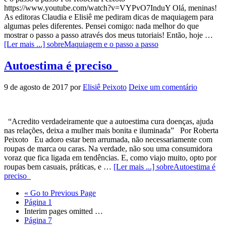
https://www.youtube.com/watch?v=VYPvO7InduY Olá, meninas!
As editoras Claudia e Elisiê me pediram dicas de maquiagem para
algumas peles diferentes. Pensei comigo: nada melhor do que
mostrar o passo a passo através dos meus tutoriais! Então, hoje …
[Ler mais ...]
sobreMaquiagem e o passo a passo
Autoestima é preciso
9 de agosto de 2017
por
Elisiê Peixoto
Deixe um comentário
“Acredito verdadeiramente que a autoestima cura doenças, ajuda
nas relações, deixa a mulher mais bonita e iluminada” Por Roberta
Peixoto Eu adoro estar bem arrumada, não necessariamente com
roupas de marca ou caras. Na verdade, não sou uma consumidora
voraz que fica ligada em tendências. E, como viajo muito, opto por
roupas bem casuais, práticas, e …
[Ler mais ...]
sobreAutoestima é
preciso
«
Go to
Previous Page
Página
1
Interim pages omitted
…
Página
7