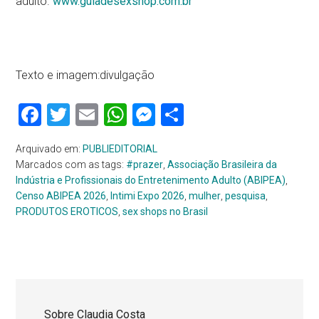
adulto.
www.guiadesexshop.com.br
Texto e imagem:divulgação
Facebook
Twitter
Email
WhatsApp
Messenger
Share
Arquivado em:
PUBLIEDITORIAL
Marcados com as tags:
#prazer
,
Associação Brasileira da
Indústria e Profissionais do Entretenimento Adulto (ABIPEA)
,
Censo ABIPEA 2026
,
Intimi Expo 2026
,
mulher
,
pesquisa
,
PRODUTOS EROTICOS
,
sex shops no Brasil
Sobre
Claudia Costa