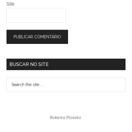
Site
Sidebar
BUSCAR NO SITE
primária
Search
the
site
...
Roberta Peixoto