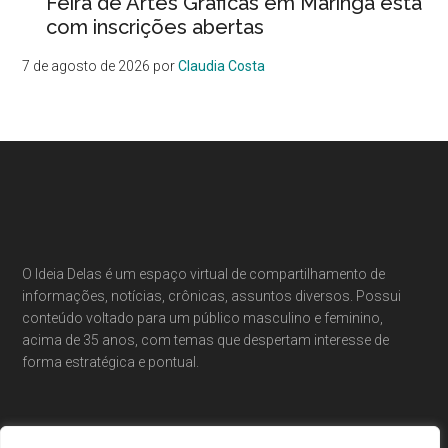
Feira de Artes Gráficas em Maringá está
com inscrições abertas
7 de agosto de 2026
por
Claudia Costa
Footer
O Ideia Delas é um espaço virtual de compartilhamento de
informações, notícias, crônicas, assuntos diversos. Possui
conteúdo voltado para um público masculino e feminino,
acima de 35 anos, com temas que despertam interesse de
forma estratégica e pontual.