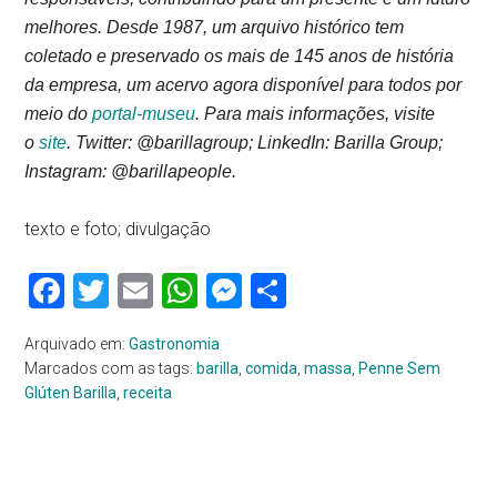
melhores. Desde 1987, um arquivo histórico tem
coletado e preservado os mais de 145 anos de história
da empresa, um acervo agora disponível para todos por
meio do
portal-museu
. Para mais informações, visite
o
site
. Twitter: @barillagroup; LinkedIn: Barilla Group;
Instagram: @barillapeople.
texto e foto; divulgação
Facebook
Twitter
Email
WhatsApp
Messenger
Share
Arquivado em:
Gastronomia
Marcados com as tags:
barilla
,
comida
,
massa
,
Penne Sem
Glúten Barilla
,
receita