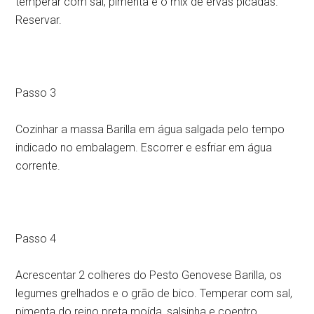
temperar com sal, pimenta e o mix de ervas picadas.
Reservar.
Passo 3
Cozinhar a massa Barilla em água salgada pelo tempo
indicado no embalagem. Escorrer e esfriar em água
corrente.
Passo 4
Acrescentar 2 colheres do Pesto Genovese Barilla, os
legumes grelhados e o grão de bico. Temperar com sal,
pimenta do reino preta moída, salsinha e coentro