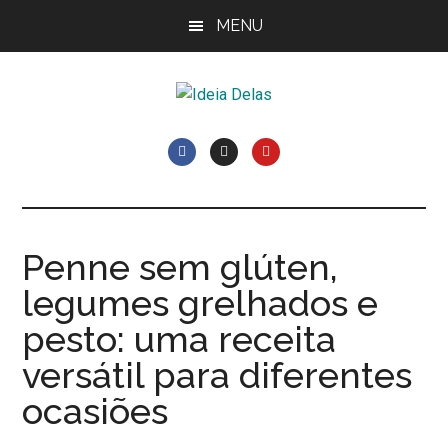
Skip
Pular
Pular
MENU
to
para
Rodapé
main
sidebar
content
primária
Ideia
Cláudia
Costa
Delas
e
Elisiê
Peixoto
Penne sem glúten,
legumes grelhados e
pesto: uma receita
versátil para diferentes
ocasiões