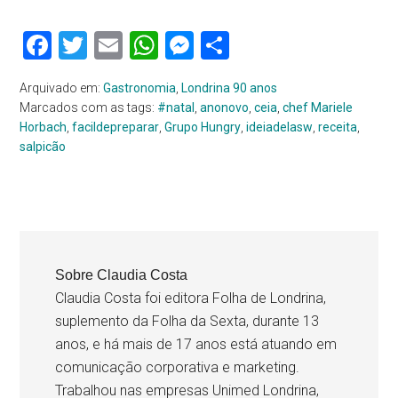
Facebook
Twitter
Email
WhatsApp
Messenger
Share
Arquivado em:
Gastronomia
,
Londrina 90 anos
Marcados com as tags:
#natal
,
anonovo
,
ceia
,
chef Mariele
Horbach
,
facildepreparar
,
Grupo Hungry
,
ideiadelasw
,
receita
,
salpicão
Sobre
Claudia Costa
Claudia Costa foi editora Folha de Londrina,
suplemento da Folha da Sexta, durante 13
anos, e há mais de 17 anos está atuando em
comunicação corporativa e marketing.
Trabalhou nas empresas Unimed Londrina,