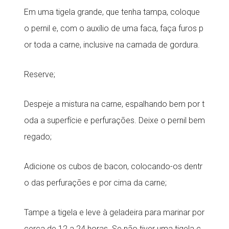
Em uma tigela grande, que tenha tampa, coloque
o pernil e, com o auxílio de uma faca, faça furos p
or toda a carne, inclusive na camada de gordura.
Reserve;
Despeje a mistura na carne, espalhando bem por t
oda a superfície e perfurações. Deixe o pernil bem
regado;
Adicione os cubos de bacon, colocando-os dentr
o das perfurações e por cima da carne;
Tampe a tigela e leve à geladeira para marinar por
cerca de 12 a 24 horas. Se não tiver uma tigela c