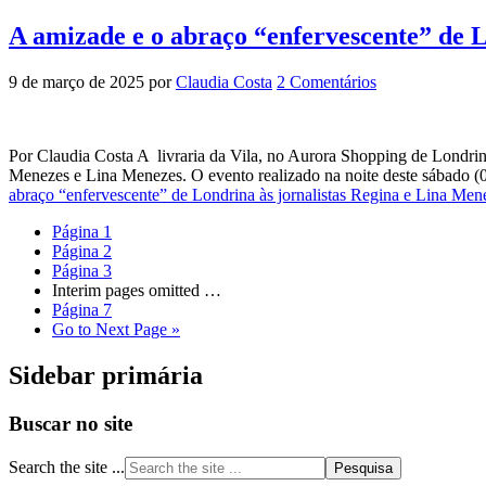
A amizade e o abraço “enfervescente” de L
9 de março de 2025
por
Claudia Costa
2 Comentários
Por Claudia Costa A livraria da Vila, no Aurora Shopping de Londrina,
Menezes e Lina Menezes. O evento realizado na noite deste sábado (
abraço “enfervescente” de Londrina às jornalistas Regina e Lina Men
Página
1
Página
2
Página
3
Interim pages omitted
…
Página
7
Go to
Next Page »
Sidebar primária
Buscar no site
Search the site ...