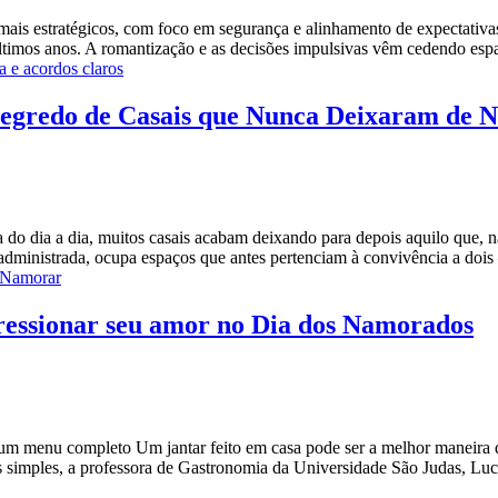
ais estratégicos, com foco em segurança e alinhamento de expectativa
ltimos anos. A romantização e as decisões impulsivas vêm cedendo es
 e acordos claros
egredo de Casais que Nunca Deixaram de 
o dia a dia, muitos casais acabam deixando para depois aquilo que, na 
m administrada, ocupa espaços que antes pertenciam à convivência a do
 Namorar
mpressionar seu amor no Dia dos Namorados
a um menu completo Um jantar feito em casa pode ser a melhor maneira
as simples, a professora de Gastronomia da Universidade São Judas, Lu