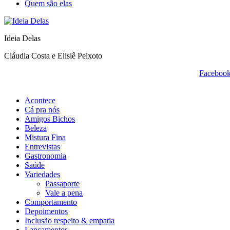
Quem são elas
Ideia Delas
Cláudia Costa e Elisiê Peixoto
Faceboo
Acontece
Cá pra nós
Amigos Bichos
Beleza
Mistura Fina
Entrevistas
Gastronomia
Saúde
Variedades
Passaporte
Vale a pena
Comportamento
Depoimentos
Inclusão respeito & empatia
Lançamentos