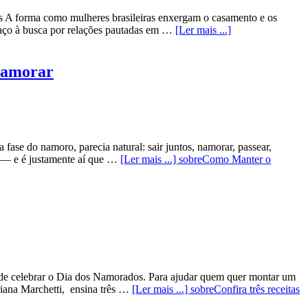
s A forma como mulheres brasileiras enxergam o casamento e os
paço à busca por relações pautadas em …
[Ler mais ...]
Namorar
fase do namoro, parecia natural: sair juntos, namorar, passear,
is — e é justamente aí que …
[Ler mais ...]
sobreComo Manter o
 de celebrar o Dia dos Namorados. Para ajudar quem quer montar um
ciana Marchetti, ensina três …
[Ler mais ...]
sobreConfira três receitas