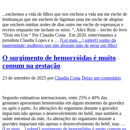
...enchemos a vida de filhos que nos enchem a vida um me enche de
lembranças que me enchem de lágrimas uma me enche de alegrias
que enchem minhas noites de dias outro me enche de esperanças e
receios enquanto me incham os seios. “, Alice Ruiz – trecho do livro
“Dois em Um “ Por Claudia Costa Em 2020, entrevistamos a
jornalista Claudia Lopes e a …
[Ler mais ...]
sobreO sonho da
maternidade: mulheres que não abriram mão de gerar um filho!
O surgimento de hemorróidas é muito
comum na gestação
23 de setembro de 2025
por
Claudia Costa
Deixe um comentário
Segundo estimativas internacionais, entre 25% e 40% das
gestantes apresentam hemorroidas em algum momento da gravidez
ou após o parto. As alterações do organismo durante a gravidez
impactam não apenas o desenvolvimento do bebê, mas também a
saúde intestinal da mãe. As alterações do organismo durante a
gravidez impactam não apenas o desenvolvimento do bebê, mas …
[Ler mais ...]
sobreO surgimento de hemorróidas é muito comum na