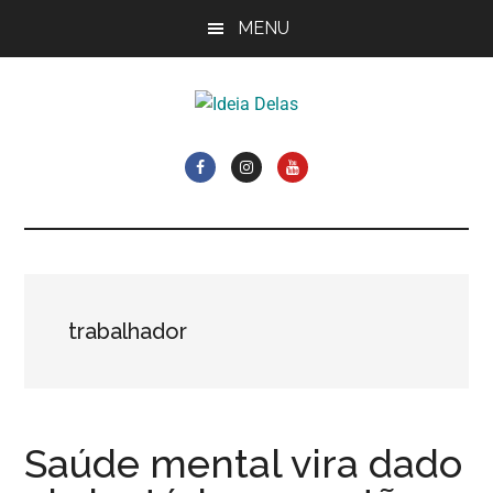
Skip
Pular
Pular
MENU
to
para
Rodapé
main
sidebar
content
primária
Ideia
Cláudia
Costa
Delas
e
Elisiê
Peixoto
trabalhador
Saúde mental vira dado