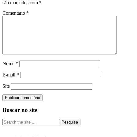
são marcados com
*
Comentário
*
Nome
*
E-mail
*
Site
Sidebar
Buscar no site
primária
Search
the
site