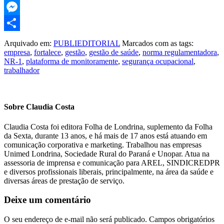
WhatsApp
Messenger
Share
Arquivado em:
PUBLIEDITORIAL
Marcados com as tags:
empresa
,
fortalece
,
gestão
,
gestão de saúde
,
norma regulamentadora
,
NR-1
,
plataforma de monitoramente
,
segurança ocupacional
,
trabalhador
Sobre
Claudia Costa
Claudia Costa foi editora Folha de Londrina, suplemento da Folha
da Sexta, durante 13 anos, e há mais de 17 anos está atuando em
comunicação corporativa e marketing. Trabalhou nas empresas
Unimed Londrina, Sociedade Rural do Paraná e Unopar. Atua na
assessoria de imprensa e comunicação para AREL, SINDICREDPR
e diversos profissionais liberais, principalmente, na área da saúde e
diversas áreas de prestação de serviço.
Reader
Deixe um comentário
Interactions
O seu endereço de e-mail não será publicado.
Campos obrigatórios