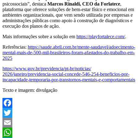
psicossociais”, destaca
Marcos Rinaldi, CEO da Forlatece
,
plataforma que oferece soluções de bem-estar físico e emocional em
ambientes organizacionais, que vem sendo utilizada por empresas e
administrações públicas como apoio à construção de diagnósticos e
execução dos planos de ação.
Mais informações sobre a solução em
https://playfortalece.com/
.
Referências:
https://saude.abril.com.br/
mente-saudavel/adoecimento-
mental-mais-de-500-mil-
brasileiros-foram-afastados-
do-trabalho-em-
2025
https://www.gov.br/
previdencia/pt-br/noticias/
2026/janeiro/previdencia-
social-concede-546-254-
beneficios-por-
incapacidade-
temporaria-por-transtornos-
mentais-e-comportamentais
Texto e imagem: divulgação
Facebook
Twitter
Email